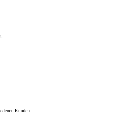
n.
riedenen Kunden.