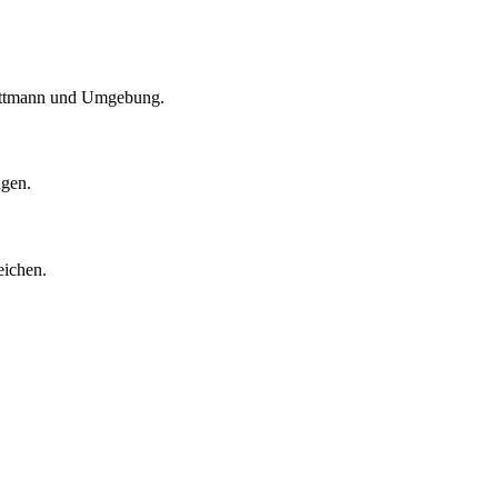
 Mettmann und Umgebung.
ngen.
eichen.