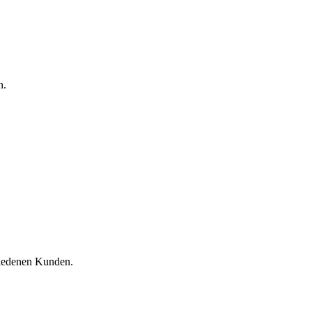
n.
riedenen Kunden.