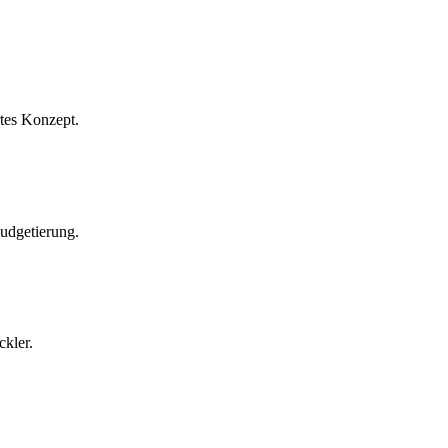
rtes Konzept.
Budgetierung.
ckler.